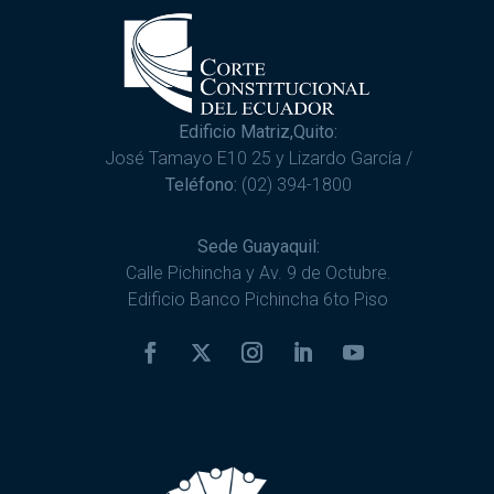
Edificio Matriz,Quito:
José Tamayo E10 25 y Lizardo García /
Teléfono:
(02) 394-1800
Sede Guayaquil:
Calle Pichincha y Av. 9 de Octubre.
Edificio Banco Pichincha 6to Piso