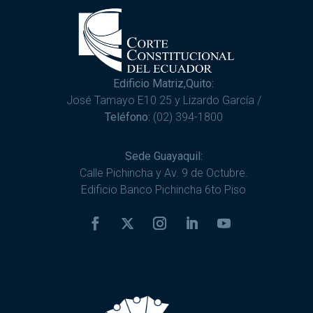
Edificio Matriz,Quito:
José Tamayo E10 25 y Lizardo García /
Teléfono:
(02) 394-1800
Sede Guayaquil:
Calle Pichincha y Av. 9 de Octubre.
Edificio Banco Pichincha 6to Piso