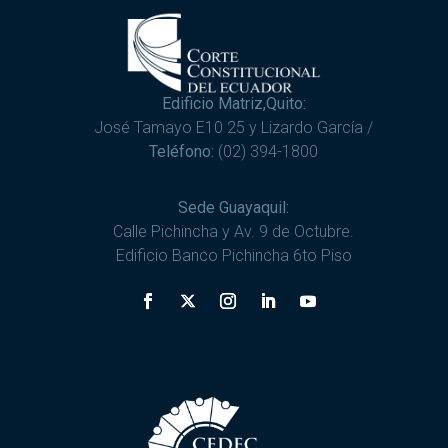
Edificio Matriz,Quito:
José Tamayo E10 25 y Lizardo García /
Teléfono:
(02) 394-1800
Sede Guayaquil:
Calle Pichincha y Av. 9 de Octubre.
Edificio Banco Pichincha 6to Piso