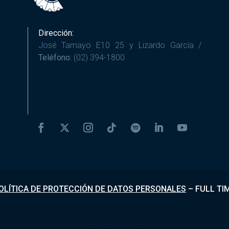
Dirección:
José Tamayo E10 25 y Lizardo García /
Teléfono:
(02) 394-1800
OLÍTICA DE PROTECCIÓN DE DATOS PERSONALES
–
FULL TI
Desarrollado por
Fundapi