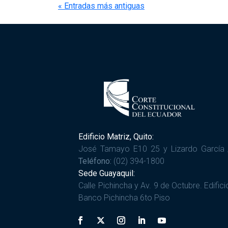
« Entradas más antiguas
Edificio Matriz, Quito:
José Tamayo E10 25 y Lizardo García 
Teléfono:
(02) 394-1800
Sede Guayaquil:
Calle Pichincha y Av. 9 de Octubre. Edifici
Banco Pichincha 6to Piso