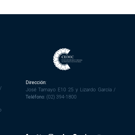
Dirección:
/
José Tamayo E10 25 y Lizardo García /
Teléfono:
(02) 394-1800
o