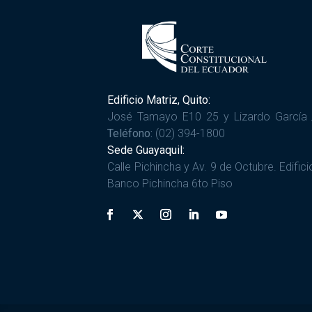
Edificio Matriz, Quito:
José Tamayo E10 25 y Lizardo García 
Teléfono:
(02) 394-1800
Sede Guayaquil:
Calle Pichincha y Av. 9 de Octubre. Edifici
Banco Pichincha 6to Piso