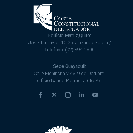
Edificio Matriz,Quito:
José Tamayo E10 25 y Lizardo García /
Teléfono:
(02) 394-1800
Sede Guayaquil:
Calle Pichincha y Av. 9 de Octubre.
Edificio Banco Pichincha 6to Piso