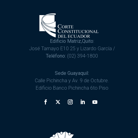
Edificio Matriz,Quito:
José Tamayo E10 25 y Lizardo García /
Teléfono:
(02) 394-1800
Sede Guayaquil:
Calle Pichincha y Av. 9 de Octubre.
Edificio Banco Pichincha 6to Piso