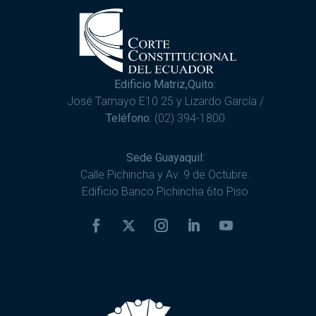
Edificio Matriz,Quito:
José Tamayo E10 25 y Lizardo García /
Teléfono:
(02) 394-1800
Sede Guayaquil:
Calle Pichincha y Av. 9 de Octubre.
Edificio Banco Pichincha 6to Piso