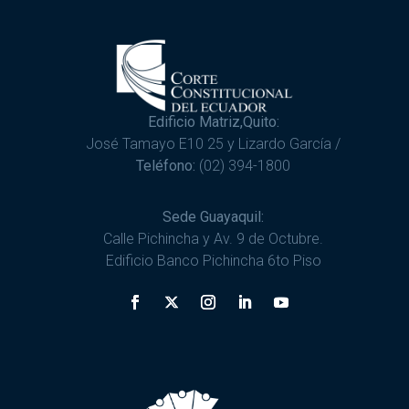
Edificio Matriz,Quito:
José Tamayo E10 25 y Lizardo García /
Teléfono:
(02) 394-1800
Sede Guayaquil:
Calle Pichincha y Av. 9 de Octubre.
Edificio Banco Pichincha 6to Piso