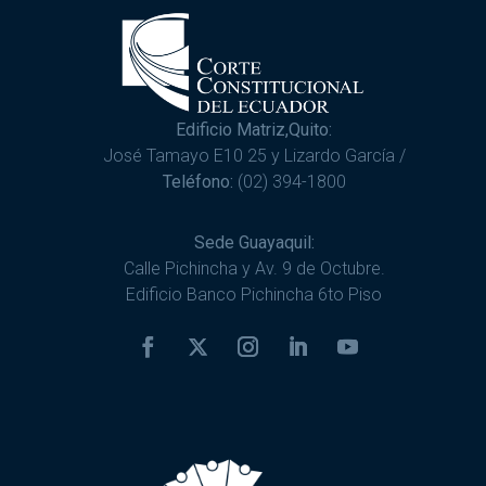
Edificio Matriz,Quito:
José Tamayo E10 25 y Lizardo García /
Teléfono:
(02) 394-1800
Sede Guayaquil:
Calle Pichincha y Av. 9 de Octubre.
Edificio Banco Pichincha 6to Piso