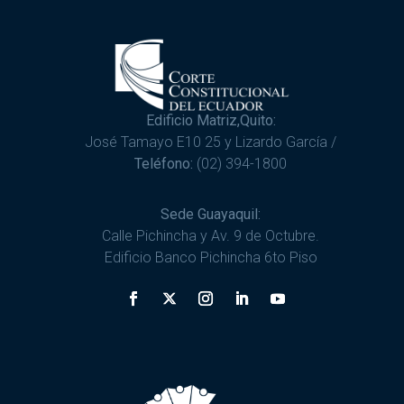
Edificio Matriz,Quito:
José Tamayo E10 25 y Lizardo García /
Teléfono:
(02) 394-1800
Sede Guayaquil:
Calle Pichincha y Av. 9 de Octubre.
Edificio Banco Pichincha 6to Piso