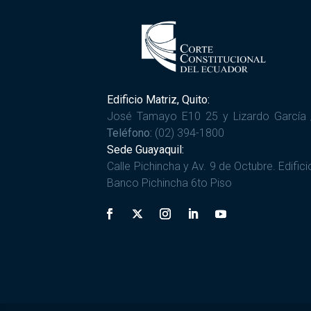
Edificio Matriz, Quito:
José Tamayo E10 25 y Lizardo García 
Teléfono:
(02) 394-1800
Sede Guayaquil:
Calle Pichincha y Av. 9 de Octubre. Edifici
Banco Pichincha 6to Piso