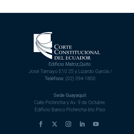
Edificio Matriz,Quito:
José Tamayo E10 25 y Lizardo García /
Teléfono:
(02) 394-1800
Sede Guayaquil:
Calle Pichincha y Av. 9 de Octubre.
Edificio Banco Pichincha 6to Piso