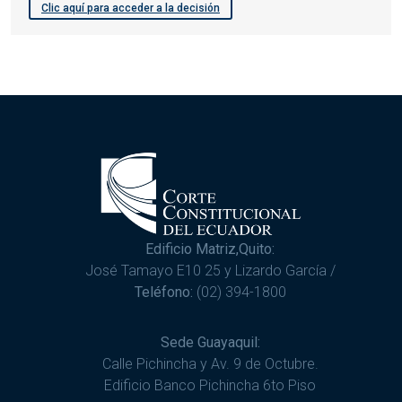
Clic aquí para acceder a la decisión
Edificio Matriz,Quito:
José Tamayo E10 25 y Lizardo García /
Teléfono:
(02) 394-1800
Sede Guayaquil:
Calle Pichincha y Av. 9 de Octubre.
Edificio Banco Pichincha 6to Piso