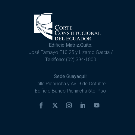
Edificio Matriz,Quito:
José Tamayo E10 25 y Lizardo García /
Teléfono:
(02) 394-1800
Sede Guayaquil:
Calle Pichincha y Av. 9 de Octubre.
Edificio Banco Pichincha 6to Piso