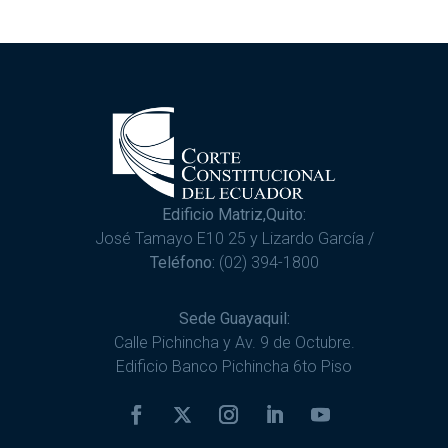
Edificio Matriz,Quito:
José Tamayo E10 25 y Lizardo García /
Teléfono:
(02) 394-1800
Sede Guayaquil:
Calle Pichincha y Av. 9 de Octubre.
Edificio Banco Pichincha 6to Piso