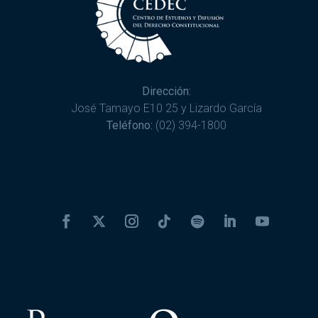
Dirección:
José Tamayo E10 25 y Lizardo García
Teléfono:
(02) 394-1800