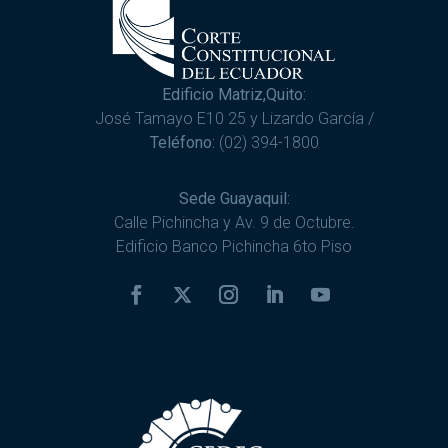
Edificio Matriz,Quito:
José Tamayo E10 25 y Lizardo García /
Teléfono:
(02) 394-1800
Sede Guayaquil:
Calle Pichincha y Av. 9 de Octubre.
Edificio Banco Pichincha 6to Piso