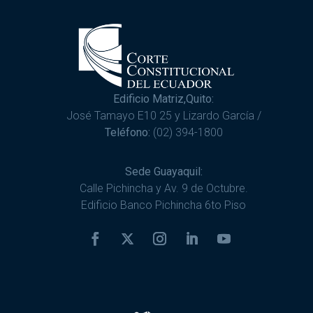
Edificio Matriz,Quito:
José Tamayo E10 25 y Lizardo García /
Teléfono:
(02) 394-1800
Sede Guayaquil:
Calle Pichincha y Av. 9 de Octubre.
Edificio Banco Pichincha 6to Piso