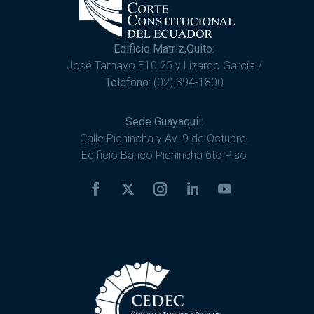
Edificio Matriz,Quito:
José Tamayo E10 25 y Lizardo García /
Teléfono:
(02) 394-1800
Sede Guayaquil:
Calle Pichincha y Av. 9 de Octubre.
Edificio Banco Pichincha 6to Piso