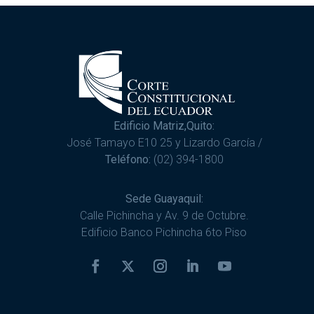
Edificio Matriz,Quito:
José Tamayo E10 25 y Lizardo García /
Teléfono:
(02) 394-1800
Sede Guayaquil:
Calle Pichincha y Av. 9 de Octubre.
Edificio Banco Pichincha 6to Piso