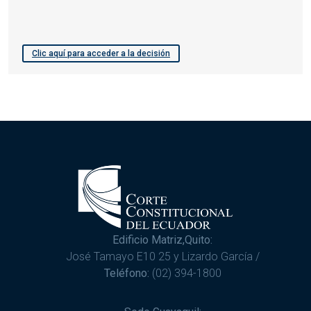
Clic aquí para acceder a la decisión
Edificio Matriz,Quito:
José Tamayo E10 25 y Lizardo García /
Teléfono:
(02) 394-1800