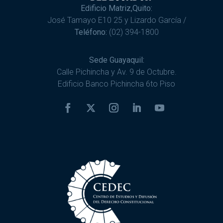
Edificio Matriz,Quito:
José Tamayo E10 25 y Lizardo García /
Teléfono:
(02) 394-1800
Sede Guayaquil:
Calle Pichincha y Av. 9 de Octubre.
Edificio Banco Pichincha 6to Piso