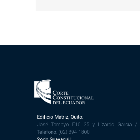
Edificio Matriz, Quito:
José Tamayo E10 25 y Lizardo García /
Teléfono:
(02) 394-1800
Sede Guayaquil: