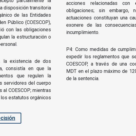
aceptó parcialmente la
acciones relacionadas con 
a disposición transitoria
obligaciones; sin embargo, 
gánico de las Entidades
actuaciones constituyan una cau
den Público (COESCOP),
exonere de las consecuencias
ió con las obligaciones
incumplimiento.
ulan la estructuración o
personal.
P4: Como medidas de cumplimi
expedir los reglamentos que s
 la existencia de dos
COESCOP, a través de una coor
a, consistía en que la
MDT en el plazo máximo de 120 
entos que regulen la
de la sentencia.
os servidores del cuerpo
os al COESCOP; mientras
 los estatutos orgánicos
ecisión