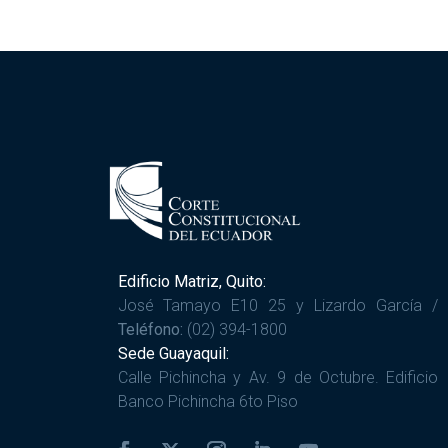
Edificio Matriz, Quito:
José Tamayo E10 25 y Lizardo García /
Teléfono:
(02) 394-1800
Sede Guayaquil:
Calle Pichincha y Av. 9 de Octubre. Edificio
Banco Pichincha 6to Piso