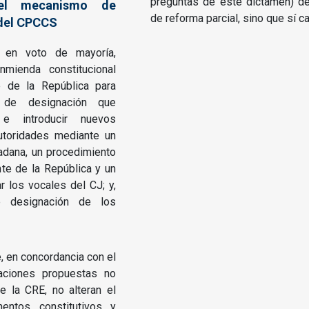
preguntas de este dictamen) deb
 el mecanismo de
de reforma parcial, sino que sí c
 del CPCCS
, en voto de mayoría,
mienda constitucional
e de la República para
ad de designación que
e introducir nuevos
toridades mediante un
adana, un procedimiento
nte de la República y un
r los vocales del CJ; y,
e designación de los
e, en concordancia con el
aciones propuestas no
de la CRE, no alteran el
entos constitutivos y