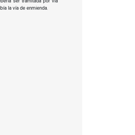
ería ser tramitada por vía
abía la vía de enmienda.