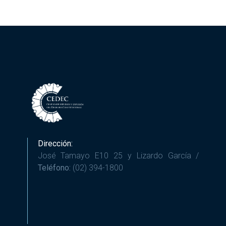
Dirección:
José Tamayo E10 25 y Lizardo García /
Teléfono:
(02) 394-1800