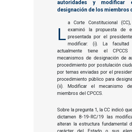
autoridades y modificar
designación de los miembros
a Corte Constitucional (CC)
L
examinó la propuesta de en
presentada por el president
modificar: (i). La facult
actualmente tiene el CPCCS 
mecanismos de designación de au
procedimiento por postulación ciud
por ternas enviadas por el preside
procedimiento público para designa
(ii). Modificar el mecanismo d
miembros del CPCCS.
Sobre la pregunta 1, la CC indicó qu
dictamen 8-19-RC/19 las modific
alteran la estructura fundamental 
carácter del Estado o sus elem