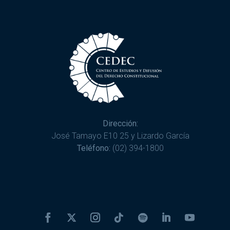
Dirección:
José Tamayo E10 25 y Lizardo García
Teléfono:
(02) 394-1800