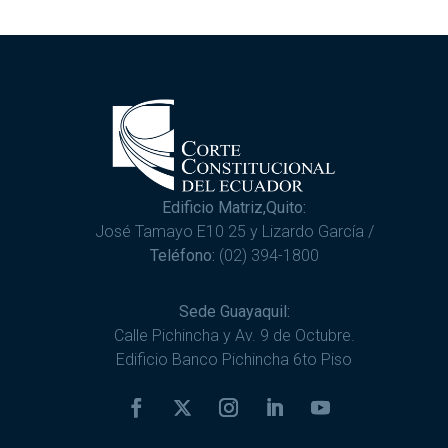
Edificio Matriz,Quito:
José Tamayo E10 25 y Lizardo García /
Teléfono:
(02) 394-1800
Sede Guayaquil:
Calle Pichincha y Av. 9 de Octubre.
Edificio Banco Pichincha 6to Piso