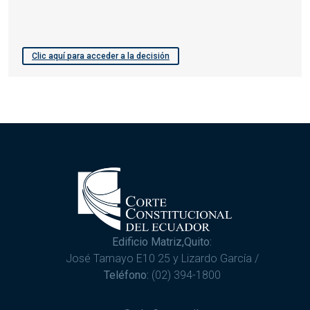
Clic aquí para acceder a la decisión
Edificio Matriz,Quito:
José Tamayo E10 25 y Lizardo García /
Teléfono:
(02) 394-1800