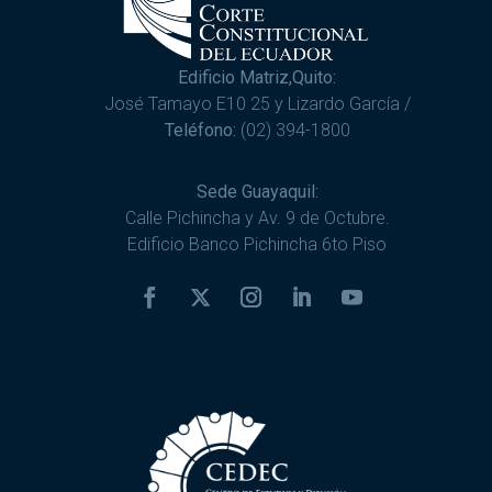
Edificio Matriz,Quito:
José Tamayo E10 25 y Lizardo García /
Teléfono:
(02) 394-1800
Sede Guayaquil:
Calle Pichincha y Av. 9 de Octubre.
Edificio Banco Pichincha 6to Piso