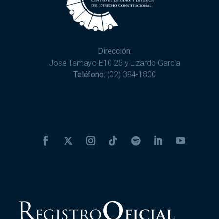
Dirección:
José Tamayo E10 25 y Lizardo García
Teléfono:
(02) 394-1800