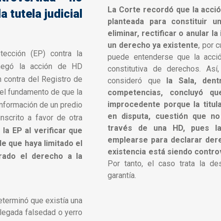
La Corte recordó que la acci
a tutela judicial
planteada para constituir u
eliminar, rectificar o anular l
un derecho ya existente
, por 
otección (EP) contra la
puede entenderse que la acció
negó la acción de HD
constitutiva de derechos. Así
 contra del Registro de
consideró que
la Sala, de
 el fundamento de que la
competencias, concluyó qu
improcedente porque la titula
 información de un predio
en disputa, cuestión que n
nscrito a favor de otra
través de una HD, pues l
la EP al verificar que
emplearse para declarar der
le que haya limitado el
existencia está siendo controv
erado el derecho a la
Por tanto, el caso trata la de
garantía.
determinó que existía una
alegada falsedad o yerro