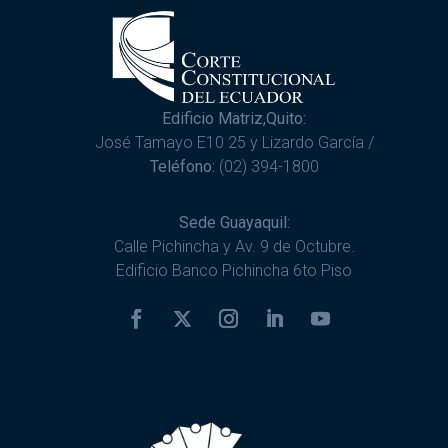
Edificio Matriz,Quito:
José Tamayo E10 25 y Lizardo García /
Teléfono:
(02) 394-1800
Sede Guayaquil:
Calle Pichincha y Av. 9 de Octubre.
Edificio Banco Pichincha 6to Piso