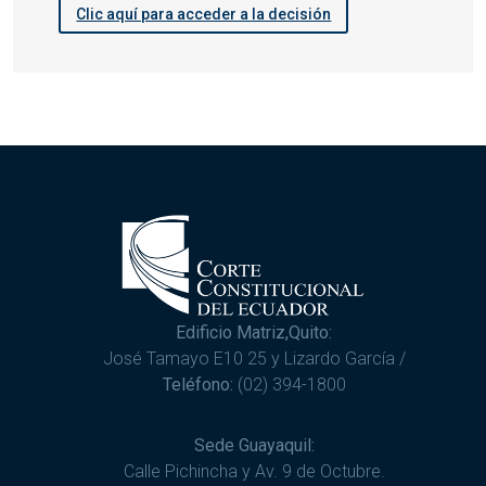
Clic aquí para acceder a la decisión
Edificio Matriz,Quito:
José Tamayo E10 25 y Lizardo García /
Teléfono:
(02) 394-1800
Sede Guayaquil:
Calle Pichincha y Av. 9 de Octubre.