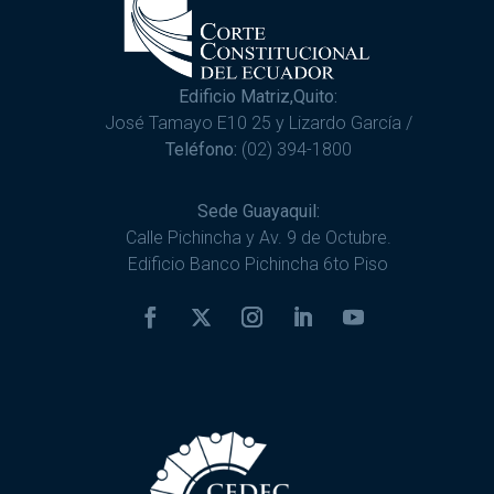
Edificio Matriz,Quito:
José Tamayo E10 25 y Lizardo García /
Teléfono:
(02) 394-1800
Sede Guayaquil:
Calle Pichincha y Av. 9 de Octubre.
Edificio Banco Pichincha 6to Piso