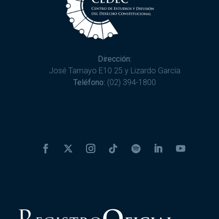
Dirección:
José Tamayo E10 25 y Lizardo García
Teléfono:
(02) 394-1800