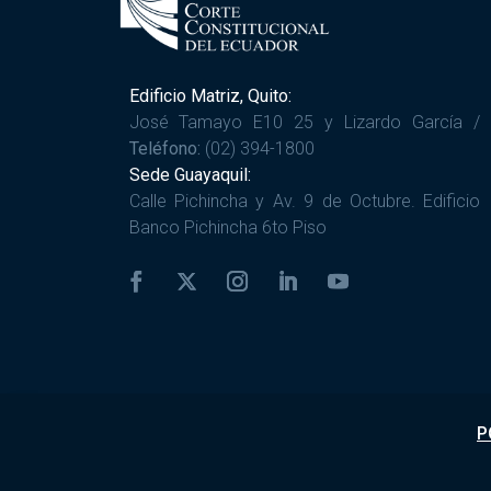
Edificio Matriz, Quito:
José Tamayo E10 25 y Lizardo García /
Teléfono:
(02) 394-1800
Sede Guayaquil:
Calle Pichincha y Av. 9 de Octubre. Edificio
Banco Pichincha 6to Piso
P