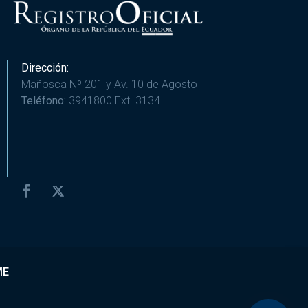
Dirección:
Mañosca Nº 201 y Av. 10 de Agosto
Teléfono:
3941800 Ext. 3134
ME