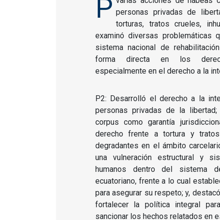
P
varias acciones de hábeas 
personas privadas de libert
torturas, tratos crueles, i
examinó diversas problemáticas 
sistema nacional de rehabilitació
forma directa en los derecho
especialmente en el derecho a la int
P2: Desarrolló el derecho a la int
personas privadas de la libertad;
corpus como garantía jurisdiccion
derecho frente a tortura y trato
degradantes en el ámbito carcelari
una vulneración estructural y s
humanos dentro del sistema de 
ecuatoriano, frente a lo cual estab
para asegurar su respeto; y, destacó
fortalecer la política integral par
sancionar los hechos relatados en e