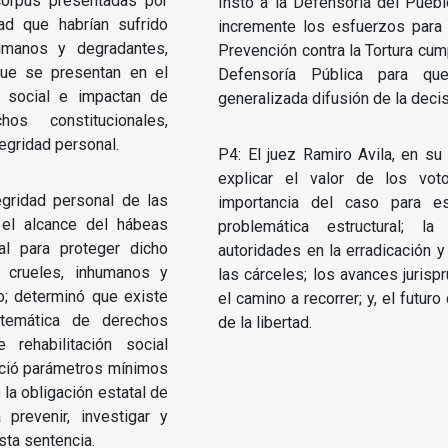
corpus presentadas por
Instó a la Defensoría del Pueb
ad que habrían sufrido
incremente los esfuerzos para
nhumanos y degradantes,
Prevención contra la Tortura cump
que se presentan en el
Defensoría Pública para qu
n social e impactan de
generalizada difusión de la decis
s constitucionales,
egridad personal.
P4: El juez Ramiro Avila, en su
explicar el valor de los vot
egridad personal de las
importancia del caso para es
 el alcance del hábeas
problemática estructural; l
al para proteger dicho
autoridades en la erradicación y
s crueles, inhumanos y
las cárceles; los avances jurisp
o; determinó que existe
el camino a recorrer; y, el futur
istemática de derechos
de la libertad.
rehabilitación social
leció parámetros mínimos
 la obligación estatal de
a prevenir, investigar y
sta sentencia.