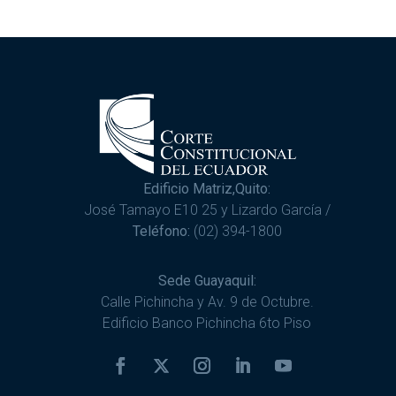
Edificio Matriz,Quito:
José Tamayo E10 25 y Lizardo García /
Teléfono:
(02) 394-1800
Sede Guayaquil:
Calle Pichincha y Av. 9 de Octubre.
Edificio Banco Pichincha 6to Piso