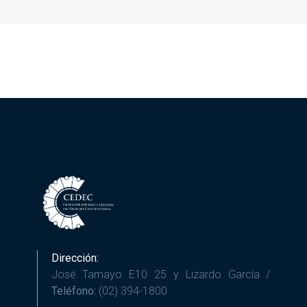
Dirección:
José Tamayo E10 25 y Lizardo García /
Teléfono:
(02) 394-1800