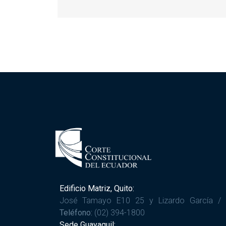
Edificio Matriz, Quito:
José Tamayo E10 25 y Lizardo García /
Teléfono:
(02) 394-1800
Sede Guayaquil: