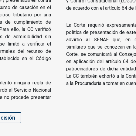
EP) presentada en contra
y Control Constitucional (LOGJ
curso de casación en el
de acuerdo con el artículo 64 de
oso tributario por una
tía de cumplimiento de
La Corte requirió expresamen
ara ello, la CC verificó
política de presentación de est
s de admisibilidad sin
advirtió al SENAE que, en c
e limitó a verificar el
similares que se conozcan en l
ormales del recurso de
Corte, se comunicará al Consejo
tablecido en el Código
en aplicación del artículo 64 
patrocinadores de dicha entidad
La CC también exhortó a la Contr
lentó ninguna regla de
a la Procuraduría a tomar en cuen
ordó al Servicio Nacional
e no procede presentar
ecisión