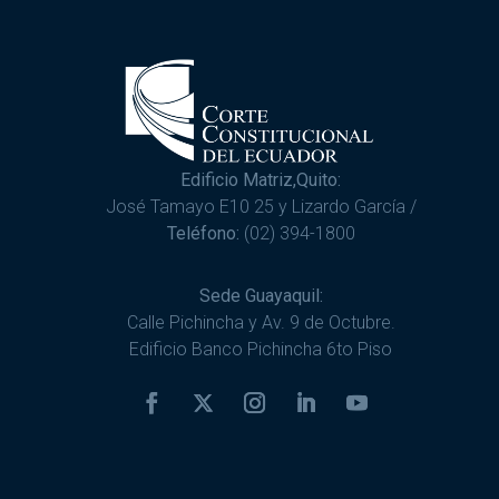
Edificio Matriz,Quito:
José Tamayo E10 25 y Lizardo García /
Teléfono:
(02) 394-1800
Sede Guayaquil:
Calle Pichincha y Av. 9 de Octubre.
Edificio Banco Pichincha 6to Piso