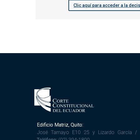
Clic aquí para acceder a la deci
Edificio Matriz, Quito:
José Tamayo E10 25 y Lizardo García /
Teléfono:
(02) 394-1800