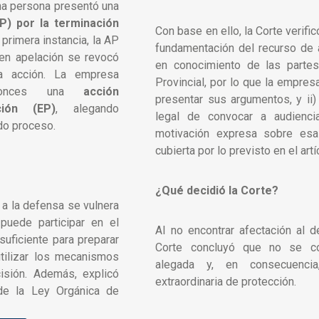
na persona presentó una
P) por la terminación
Con base en ello, la Corte verific
n primera instancia, la AP
fundamentación del recurso de 
en apelación se revocó
en conocimiento de las partes
a acción. La empresa
Provincial, por lo que la empres
ntonces una
acción
presentar sus argumentos, y ii) 
ción (EP)
, alegando
legal de convocar a audienci
do proceso.
motivación expresa sobre esa
cubierta por lo previsto en el ar
¿Qué decidió la Corte?
 a la defensa se vulnera
puede participar en el
Al no encontrar afectación al d
uficiente para preparar
Corte concluyó que no se con
tilizar los mecanismos
alegada y, en consecuencia
isión. Además, explicó
extraordinaria de protección.
 de la Ley Orgánica de