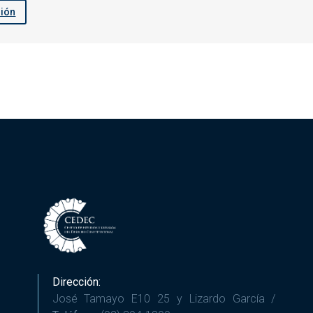
sión
Dirección:
José Tamayo E10 25 y Lizardo García /