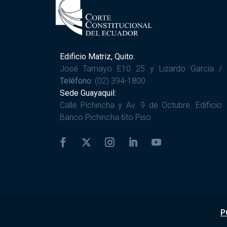
Edificio Matriz, Quito:
José Tamayo E10 25 y Lizardo García /
Teléfono:
(02) 394-1800
Sede Guayaquil:
Calle Pichincha y Av. 9 de Octubre. Edificio
Banco Pichincha 6to Piso
P