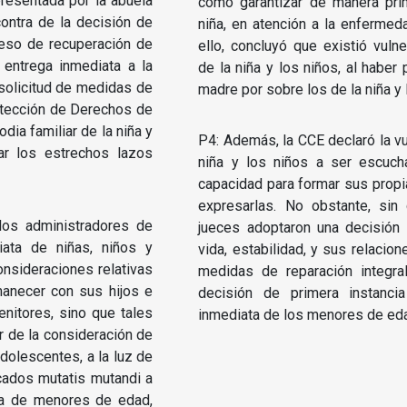
presentada por la abuela
cómo garantizar de manera pri
ontra de la decisión de
niña, en atención a la enferme
ceso de recuperación de
ello, concluyó que existió vulne
entrega inmediata a la
de la niña y los niños, al haber
 solicitud de medidas de
madre por sobre los de la niña y 
rotección de Derechos de
dia familiar de la niña y
P4: Además, la CCE declaró la vu
ar los estrechos lazos
niña y los niños a ser escuch
capacidad para formar sus propi
expresarlas. No obstante, sin c
los administradores de
jueces adoptaron una decisión
iata de niñas, niños y
vida, estabilidad, y sus relacion
onsideraciones relativas
medidas de reparación integra
manecer con sus hijos e
decisión de primera instanci
enitores, sino que tales
inmediata de los menores de ed
r de la consideración de
adolescentes, a la luz de
cados mutatis mutandi a
da de menores de edad,