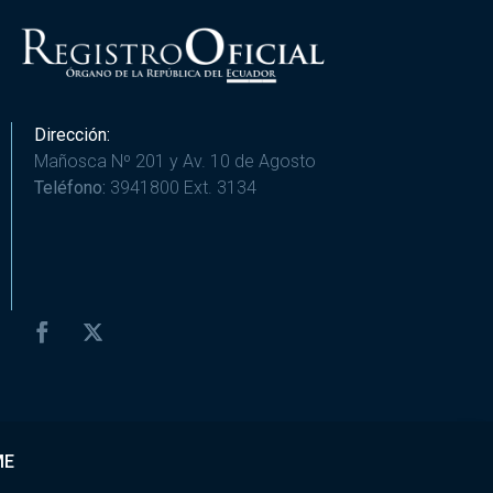
Dirección:
Mañosca Nº 201 y Av. 10 de Agosto
Teléfono:
3941800 Ext. 3134
ME