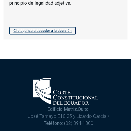
principio de legalidad adjetiva.
Clic aquí para acceder a la decisión
Edificio Matriz,Quito:
José Tamayo E10 25 y Lizardo García /
Teléfono:
(02) 394-1800