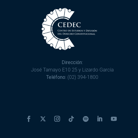
Dirección:
José Tamayo E10 25 y Lizardo García
Teléfono:
(02) 394-1800