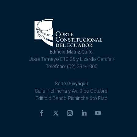
Edificio Matriz,Quito:
José Tamayo E10 25 y Lizardo García /
Teléfono:
(02) 394-1800
Sede Guayaquil:
Calle Pichincha y Av. 9 de Octubre.
Edificio Banco Pichincha 6to Piso