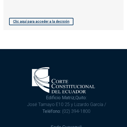
Clic aquí para acceder a la decisión
Edificio Matriz,Quito:
José Tamayo E10 25 y Lizardo García /
Teléfono:
(02) 394-1800