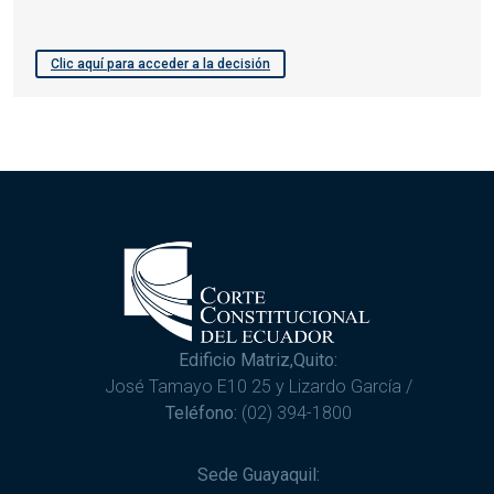
Clic aquí para acceder a la decisión
Edificio Matriz,Quito:
José Tamayo E10 25 y Lizardo García /
Teléfono:
(02) 394-1800
Sede Guayaquil: