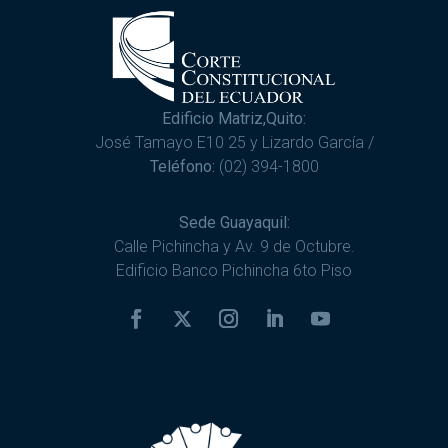
Edificio Matriz,Quito:
José Tamayo E10 25 y Lizardo García /
Teléfono:
(02) 394-1800
Sede Guayaquil:
Calle Pichincha y Av. 9 de Octubre.
Edificio Banco Pichincha 6to Piso