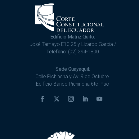
Edificio Matriz,Quito:
José Tamayo E10 25 y Lizardo García /
Teléfono:
(02) 394-1800
Sede Guayaquil:
Calle Pichincha y Av. 9 de Octubre.
Edificio Banco Pichincha 6to Piso