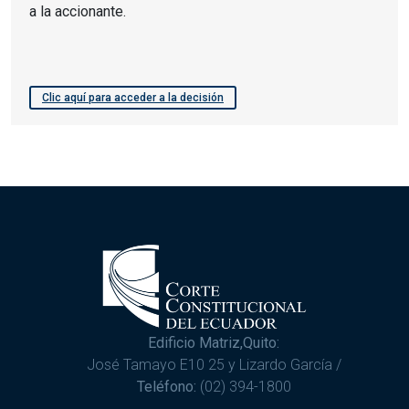
a la accionante.
Clic aquí para acceder a la decisión
Edificio Matriz,Quito:
José Tamayo E10 25 y Lizardo García /
Teléfono:
(02) 394-1800