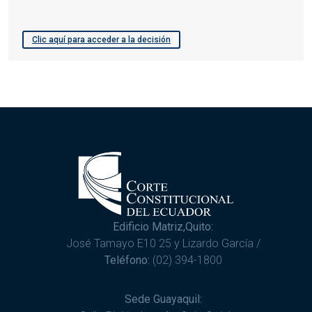
Clic aquí para acceder a la decisión
Edificio Matriz,Quito:
José Tamayo E10 25 y Lizardo García /
Teléfono:
(02) 394-1800
Sede Guayaquil: