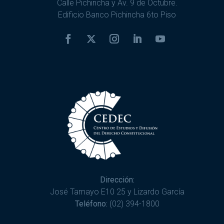
Calle Pichincha y Av. 9 de Octubre.
Edificio Banco Pichincha 6to Piso
Dirección:
José Tamayo E10 25 y Lizardo García
Teléfono:
(02) 394-1800