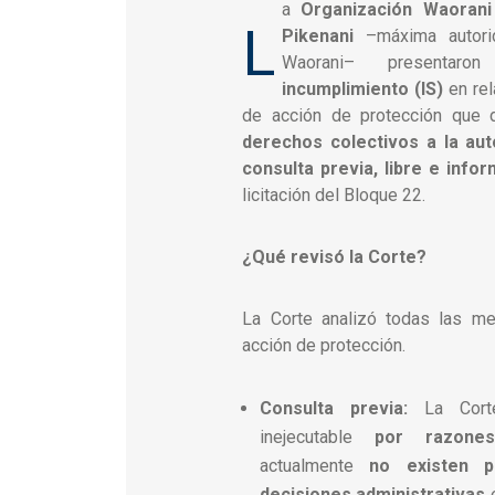
a
Organización Waoran
L
Pikenani
–máxima autorid
Waorani– presenta
incumplimiento (IS)
en rel
de acción de protección que 
derechos colectivos a la aut
consulta previa, libre e info
licitación del Bloque 22.
¿Qué revisó la Corte?
La Corte analizó todas las m
acción de protección.
Consulta previa:
La Corte
inejecutable
por razones
actualmente
no existen p
decisiones administrativas
e