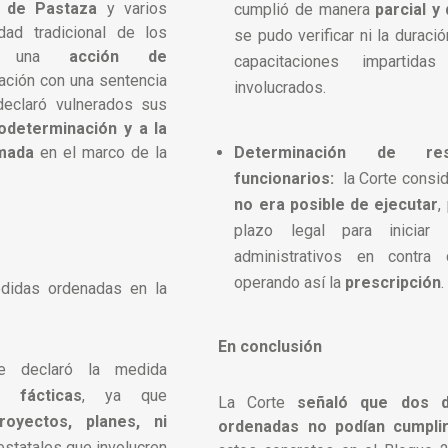
i de Pastaza
y varios
cumplió de manera
parcial y
ad tradicional de los
se pudo verificar ni la duraci
ron una
acción de
capacitaciones impartida
ación con una sentencia
involucrados.
declaró vulnerados sus
odeterminación y a la
rmada
en el marco de la
Determinación de res
funcionarios:
la Corte consid
no era posible de ejecutar
,
plazo legal para iniciar
administrativos en contra
operando así la
prescripción
edidas ordenadas en la
En conclusión
 declaró la medida
 fácticas
, ya que
La Corte
señaló que dos d
royectos, planes
,
ni
ordenadas no podían cumpli
statales que involucren