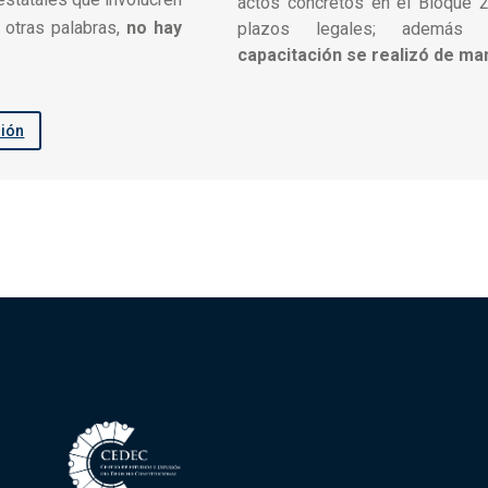
actos concretos en el Bloque 2
n otras palabras,
no hay
plazos legales; ademá
capacitación se realizó de man
sión