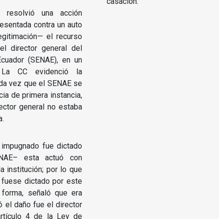
casación.
) resolvió una acción
resentada contra un auto
egitimación— el recurso
el director general del
Ecuador (SENAE), en un
. La CC evidenció la
toda vez que el SENAE se
ia de primera instancia,
rector general no estaba
a.
o impugnado fue dictado
SENAE– esta actuó con
a institución; por lo que
 fuese dictado por este
 forma, señaló que era
 el daño fue el director
rtículo 4 de la Ley de