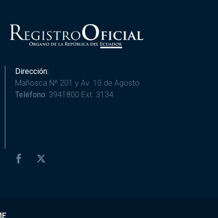
Dirección:
Mañosca Nº 201 y Av. 10 de Agosto
Teléfono:
3941800 Ext. 3134
ME