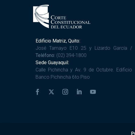
Edificio Matriz, Quito:
José Tamayo E10 25 y Lizardo García /
Teléfono:
(02) 394-1800
Sede Guayaquil:
Calle Pichincha y Av. 9 de Octubre. Edificio
Banco Pichincha 6to Piso
P