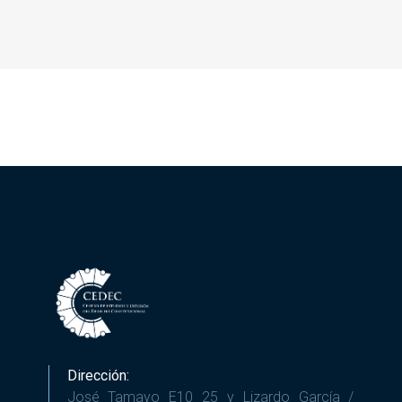
Dirección:
José Tamayo E10 25 y Lizardo García /