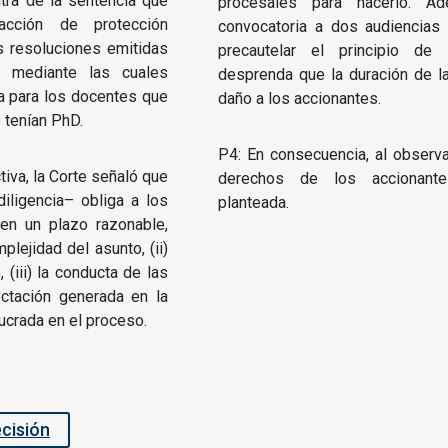
tra de la sentencia que
procesales para hacerlo. A
acción de protección
convocatoria a dos audiencias
s resoluciones emitidas
precautelar el principio de
, mediante las cuales
desprenda que la duración de l
ta para los docentes que
daño a los accionantes.
 tenían PhD.
P4: En consecuencia, al observa
ctiva, la Corte señaló que
derechos de los accionante
ligencia– obliga a los
planteada.
en un plazo razonable,
plejidad del asunto, (ii)
 (iii) la conducta de las
fectación generada en la
lucrada en el proceso.
ecisión