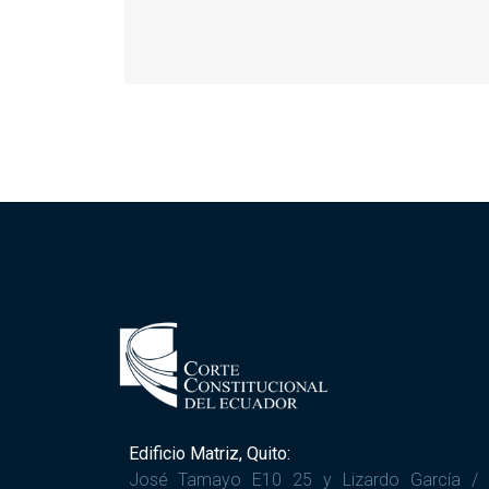
Edificio Matriz, Quito:
José Tamayo E10 25 y Lizardo García /