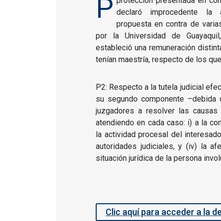
P
protección presentada en con
declaró improcedente la 
propuesta en contra de varia
por la Universidad de Guayaquil
estableció una remuneración distin
tenían maestría, respecto de los que
P2: Respecto a la tutela judicial efe
su segundo componente –debida di
juzgadores a resolver las causas 
atendiendo en cada caso: i) a la com
la actividad procesal del interesado,
autoridades judiciales, y (iv) la a
situación jurídica de la persona invo
Clic aquí para acceder a la d