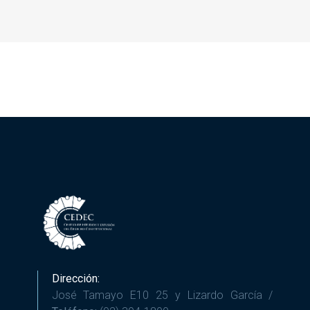
Dirección:
José Tamayo E10 25 y Lizardo García /