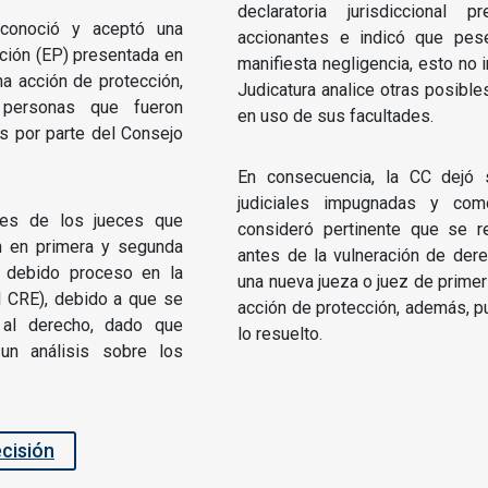
declaratoria jurisdiccional 
 conoció y aceptó una
accionantes e indicó que pes
cción (EP) presentada en
manifiesta negligencia, esto no 
na acción de protección,
Judicatura analice otras posibles
 personas que fueron
en uso de sus facultades.
s por parte del Consejo
En consecuencia, la CC dejó 
judiciales impugnadas y com
nes de los jueces que
consideró pertinente que se r
ón en primera y segunda
antes de la vulneración de dere
l debido proceso en la
una nueva jueza o juez de primer
.l CRE), debido a que se
acción de protección, además, p
e al derecho, dado que
lo resuelto.
 un análisis sobre los
ecisión