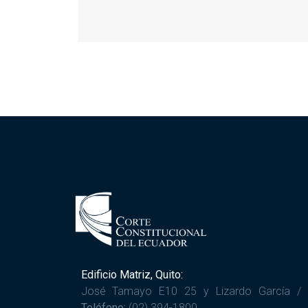
Edificio Matriz, Quito:
José Tamayo E10 25 y Lizardo García /
Teléfono:
(02) 394-1800